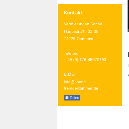
Kontakt
Vermietungen Sonne
Hauptstraße 33-35
74229 Oedheim
Telefon:
+ 49 (0) 176-45070393
E-Mail:
info@sonne-
fremdenzimmer.de
Teilen