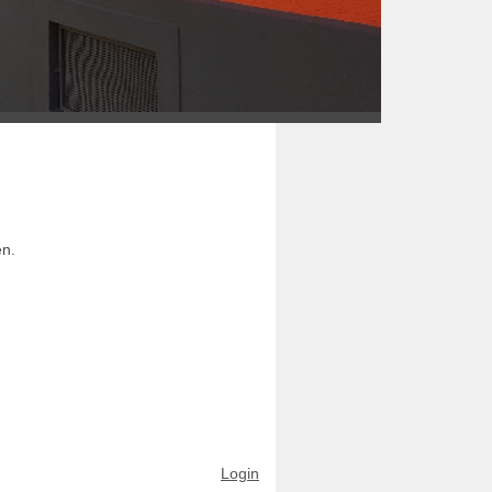
en.
Login